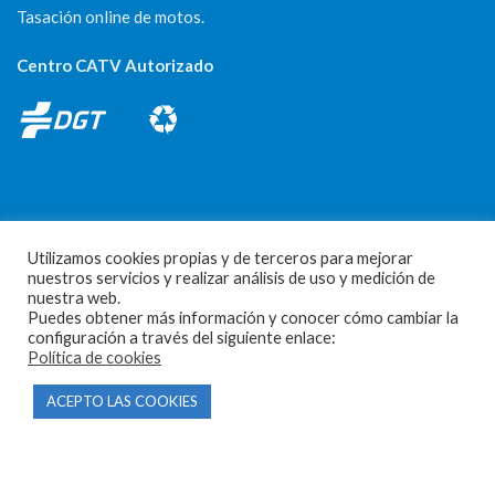
Tasación online de motos.
Centro CATV Autorizado
Utilizamos cookies propias y de terceros para mejorar
CONTACTO
nuestros servicios y realizar análisis de uso y medición de
nuestra web.
Parque Empresarial Las Condas , Nave 1
Puedes obtener más información y conocer cómo cambiar la
configuración a través del siguiente enlace:
05440 Piedralaves-Ávila
Política de cookies
603 57 44 50
ACEPTO LAS COOKIES
info@motorecambiosfldelhierro.com
Síguenos en Facebook