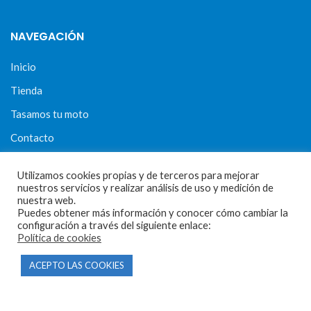
NAVEGACIÓN
Inicio
Tienda
Tasamos tu moto
Contacto
Utilizamos cookies propias y de terceros para mejorar
nuestros servicios y realizar análisis de uso y medición de
CONDICIONES Y AVISOS LEGALES
nuestra web.
Puedes obtener más información y conocer cómo cambiar la
Condiciones de compra
configuración a través del siguiente enlace:
Política de cookies
Aviso legal
ACEPTO LAS COOKIES
Política de privacidad
Política de cookies