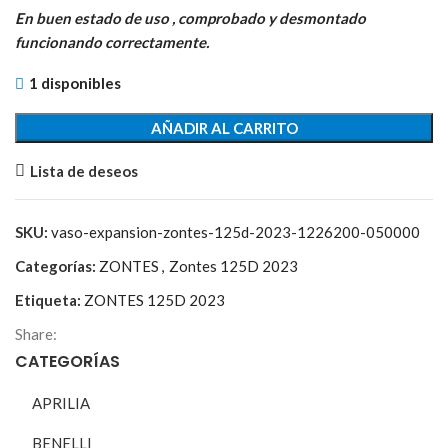
original
actual
En buen estado de uso , comprobado y desmontado
era:
es:
funcionando correctamente.
30,10€.
9,99€.
1 disponibles
AÑADIR AL CARRITO
Lista de deseos
SKU:
vaso-expansion-zontes-125d-2023-1226200-050000
Categorías:
ZONTES
,
Zontes 125D 2023
Etiqueta:
ZONTES 125D 2023
Share:
CATEGORÍAS
APRILIA
BENELLI