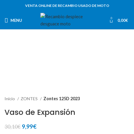
VENTA ONLINE DE RECAMBIO USADO DE MOTO
0
MENU
0,00
€
-67%
Inicio
ZONTES
Zontes 125D 2023
Vaso de Expansión
El
El
9,99
€
30,10
€
precio
precio