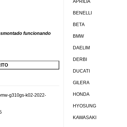
APRILIA
BENELLI
BETA
desmontado funcionando
BMW
DAELIM
DERBI
ITO
DUCATI
GILERA
HONDA
e-bmw-g310gs-k02-2022-
HYOSUNG
5
KAWASAKI