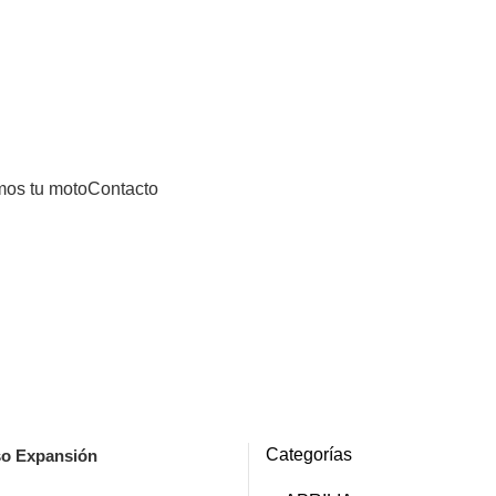
0
0,00
€
Categorías
os tu moto
Contacto
Categorías
o Expansión