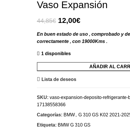
Vaso Expansión
El
El
12,00
€
44,85
€
precio
precio
En buen estado de uso , comprobado y 
original
actual
correctamente , con 19000Kms .
era:
es:
44,85€.
12,00€.
1 disponibles
AÑADIR AL CARR
Lista de deseos
SKU:
vaso-expansion-deposito-refrigerant
17138558366
Categorías:
BMW
,
G 310 GS K02 2021-202
Etiqueta:
BMW G 310 GS