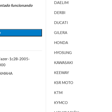
DAELIM
ontado funcionando
DERBI
DUCATI
GILERA
O
HONDA
HYOSUNG
fazer-1c28-2005-
KAWASAKI
000
KEEWAY
AMAHA
KSR MOTO
KTM
KYMCO