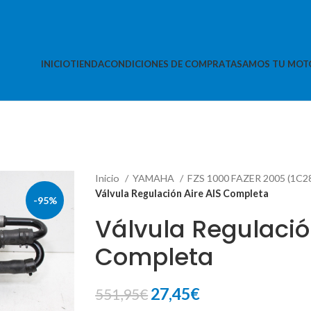
INICIO
TIENDA
CONDICIONES DE COMPRA
TASAMOS TU MOT
Inicio
YAMAHA
FZS 1000 FAZER 2005 (1C2
Válvula Regulación Aire AIS Completa
-95%
Válvula Regulació
Completa
El
El
27,45
€
551,95
€