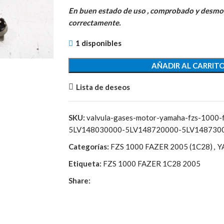
precio
precio
En buen estado de uso , comprobado y desm
original
actual
correctamente.
era:
es:
551,95€.
27,45€.
1 disponibles
AÑADIR AL CARRIT
Lista de deseos
SKU:
valvula-gases-motor-yamaha-fzs-1000-
5LV148030000-5LV148720000-5LV148730
Categorías:
FZS 1000 FAZER 2005 (1C28)
,
Y
Etiqueta:
FZS 1000 FAZER 1C28 2005
Share: