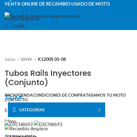
0
0
VENTA ONLINE DE RECAMBIO USADO DE MOTO
0
Lista de deseos
0,00
€
VENTA ONLINE DE RECAMBIO USADO DE MOTO
Inicio
BMW
K1200S 05-08
Tubos Rails Inyectores
(Conjunto)
INICIO
TIENDA
CONDICIONES DE COMPRA
TASAMOS TU MOTO
12,00
€
CONTACTO
CATEGORÍAS
En buen estado,funcionando correctamente.
Menu
1 disponibles