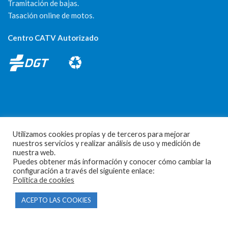
Tramitación de bajas.
Tasación online de motos.
Centro CATV Autorizado
CONTACTO
Utilizamos cookies propias y de terceros para mejorar
nuestros servicios y realizar análisis de uso y medición de
Parque Empresarial Las Condas , Nave 1
nuestra web.
Puedes obtener más información y conocer cómo cambiar la
05440 Piedralaves-Ávila
configuración a través del siguiente enlace:
Política de cookies
603 57 44 50
ACEPTO LAS COOKIES
info@motorecambiosfldelhierro.com
Síguenos en Facebook