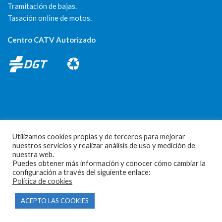
Tramitación de bajas.
Tasación online de motos.
Centro CATV Autorizado
CONTACTO
Utilizamos cookies propias y de terceros para mejorar
nuestros servicios y realizar análisis de uso y medición de
Parque Empresarial Las Condas , Nave 1
nuestra web.
Puedes obtener más información y conocer cómo cambiar la
05440 Piedralaves-Ávila
configuración a través del siguiente enlace:
Política de cookies
603 57 44 50
info@motorecambiosfldelhierro.com
ACEPTO LAS COOKIES
Síguenos en Facebook