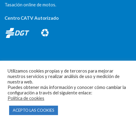
Tasación online de motos.
Centro CATV Autorizado
Utilizamos cookies propias y de terceros para mejorar
CONTACTO
nuestros servicios y realizar análisis de uso y medición de
nuestra web.
Parque Empresarial Las Condas , Nave 1
Puedes obtener más información y conocer cómo cambiar la
configuración a través del siguiente enlace:
05440 Piedralaves-Ávila
Política de cookies
603 57 44 50
ACEPTO LAS COOKIES
info@motorecambiosfldelhierro.com
Síguenos en Facebook