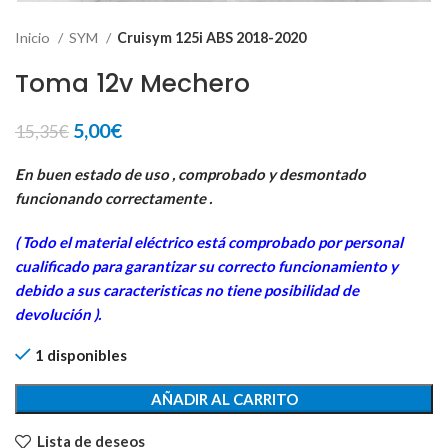
Inicio
SYM
Cruisym 125i ABS 2018-2020
Toma 12v Mechero
El
El
5,00
€
15,35
€
precio
precio
original
actual
En buen estado de uso , comprobado y desmontado
era:
es:
funcionando correctamente .
15,35€.
5,00€.
( Todo el material eléctrico está comprobado por personal
cua
lificado para garantizar su correcto funcionamiento y
debido a sus caracteristicas no tiene posibilidad de
devolución ).
1 disponibles
AÑADIR AL CARRITO
Lista de deseos