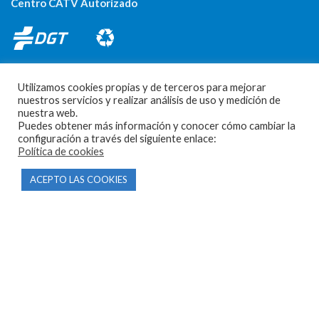
Centro CATV Autorizado
Utilizamos cookies propias y de terceros para mejorar
nuestros servicios y realizar análisis de uso y medición de
nuestra web.
Puedes obtener más información y conocer cómo cambiar la
CONTACTO
configuración a través del siguiente enlace:
Política de cookies
Parque Empresarial Las Condas , Nave 1
ACEPTO LAS COOKIES
05440 Piedralaves-Ávila
603 57 44 50
info@motorecambiosfldelhierro.com
Síguenos en Facebook
Síguenos en Instagram