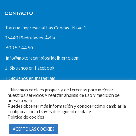
CONTACTO
Parque Empresarial Las Condas , Nave 1
05440 Piedralaves-Ávila
603 57 44 50
info@motorecambiosfldelhierro.com
Síguenos en Facebook
Síguenos en Instagram
Utilizamos cookies propias y de terceros para mejorar
nuestros servicios y realizar análisis de uso y medición de
nuestra web.
NAVEGACIÓN
Puedes obtener más información y conocer cómo cambiar la
configuración a través del siguiente enlace:
Política de cookies
Inicio
Tienda
ACEPTO LAS COOKIES