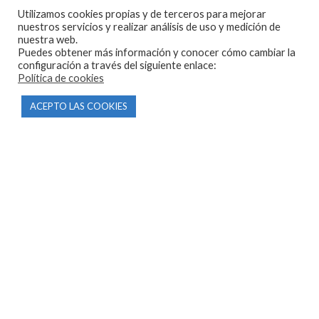
603 57 44 50
Utilizamos cookies propias y de terceros para mejorar
nuestros servicios y realizar análisis de uso y medición de
info@motorecambiosfldelhierro.com
nuestra web.
Puedes obtener más información y conocer cómo cambiar la
Síguenos en Facebook
configuración a través del siguiente enlace:
Política de cookies
Síguenos en Instagram
ACEPTO LAS COOKIES
NAVEGACIÓN
Inicio
Tienda
Tasamos tu moto
Contacto
CONDICIONES Y AVISOS LEGALES