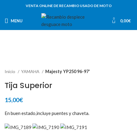
VENTA ONLINE DE RECAMBIO USADO DE MOTO
0
MENU
0,00
€
Inicio
YAMAHA
Majesty YP250 96-97'
Tija Superior
15,00
€
En buen estado,incluye puentes y chaveta.