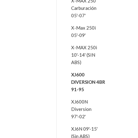
X-MAX 250
Carburación
05'-07'
X-Max 250i
05'-09'
X-MAX 250i
10'-14' (SIN
ABS)
XJ600
DIVERSION 4BR
91-95
XJ600N
Diversion
97'-02'
XJ6N 09'-15'
(Sin ABS)