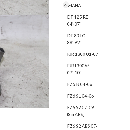
YAMAHA
DT 125 RE
04'-07'
DT 80 LC
88'-92'
FJR 1300 01-07
FJR1300AS
07'-10'
FZ6 N 04-06
FZ6 S1 04-06
FZ6 S2 07-09
(Sin ABS)
FZ6 S2 ABS 07-