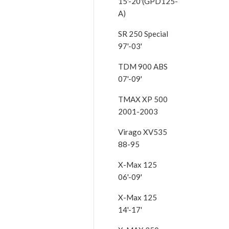
15'-20'(GPD125-
A)
SR 250 Special
97'-03'
TDM 900 ABS
07'-09'
TMAX XP 500
2001-2003
Virago XV535
88-95
X-Max 125
06'-09'
X-Max 125
14'-17'