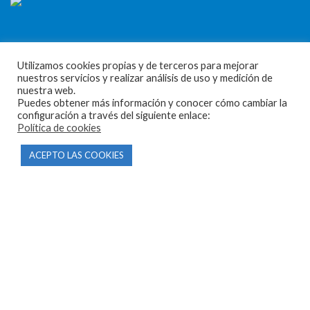
Utilizamos cookies propias y de terceros para mejorar
nuestros servicios y realizar análisis de uso y medición de
CONTACTO
nuestra web.
Puedes obtener más información y conocer cómo cambiar la
configuración a través del siguiente enlace:
Parque Empresarial Las Condas , Nave 1
Política de cookies
05440 Piedralaves-Ávila
ACEPTO LAS COOKIES
603 57 44 50
info@motorecambiosfldelhierro.com
Síguenos en Facebook
Síguenos en Instagram
NAVEGACIÓN