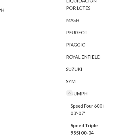
LIQUIDACIÓN
POR LOTES
PH
MASH
PEUGEOT
PIAGGIO
ROYAL ENFIELD
SUZUKI
SYM
TRIUMPH
Speed Four 600i
03'-07'
Speed Triple
955i 00-04