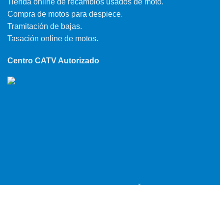
Tienda online de recambios usados de moto.
Compra de motos para despiece.
Tramitación de bajas.
Tasación online de motos.
Centro CATV Autorizado
MOTORECAMBIOS FL DEL HIERRO
| DISEÑO WEB
HARRY SOUL