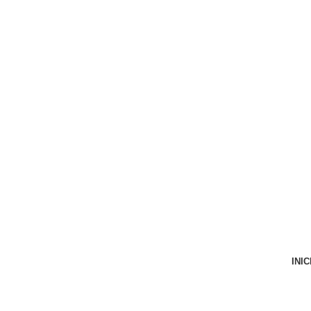
VENTA ONLINE DE RECAMBIO USADO DE MOTO
INIC