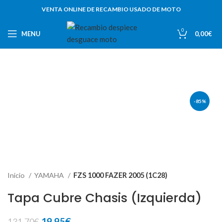
VENTA ONLINE DE RECAMBIO USADO DE MOTO
0
MENU
0,00
€
-85%
Inicio
YAMAHA
FZS 1000 FAZER 2005 (1C28)
Tapa Cubre Chasis (Izquierda)
El
El
19,95
€
131,70
€