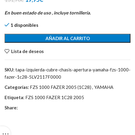
precio
precio
original
actual
En buen estado de uso , incluye tornillería.
era:
es:
1 disponibles
131,70€.
19,95€.
AÑADIR AL CARRITO
Lista de deseos
SKU:
tapa-izquierda-cubre-chasis-apertura-yamaha-fzs-1000-
fazer-1c28-5LV2117F0000
Categorías:
FZS 1000 FAZER 2005 (1C28)
,
YAMAHA
Etiqueta:
FZS 1000 FAZER 1C28 2005
Share: