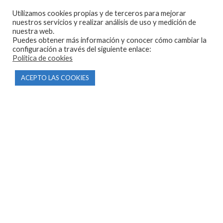
Utilizamos cookies propias y de terceros para mejorar
nuestros servicios y realizar análisis de uso y medición de
nuestra web.
Puedes obtener más información y conocer cómo cambiar la
CONTACTO
configuración a través del siguiente enlace:
Política de cookies
Parque Empresarial Las Condas , Nave 1
ACEPTO LAS COOKIES
05440 Piedralaves-Ávila
603 57 44 50
info@motorecambiosfldelhierro.com
Síguenos en Facebook
Síguenos en Instagram
NAVEGACIÓN
Inicio