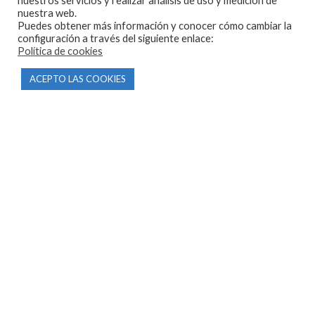
nuestros servicios y realizar análisis de uso y medición de
nuestra web.
Puedes obtener más información y conocer cómo cambiar la
configuración a través del siguiente enlace:
Política de cookies
CONTACTO
ACEPTO LAS COOKIES
Parque Empresarial Las Condas , Nave 1
05440 Piedralaves-Ávila
603 57 44 50
info@motorecambiosfldelhierro.com
Síguenos en Facebook
Síguenos en Instagram
NAVEGACIÓN