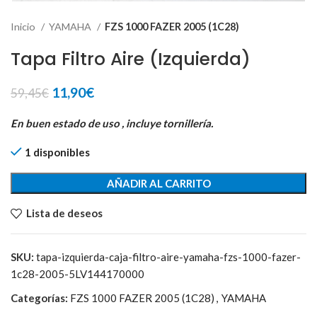
Inicio
YAMAHA
FZS 1000 FAZER 2005 (1C28)
Tapa Filtro Aire (Izquierda)
El
El
11,90
€
59,45
€
precio
precio
original
actual
En buen estado de uso , incluye tornillería.
era:
es:
1 disponibles
59,45€.
11,90€.
AÑADIR AL CARRITO
Lista de deseos
SKU:
tapa-izquierda-caja-filtro-aire-yamaha-fzs-1000-fazer-
1c28-2005-5LV144170000
Categorías:
FZS 1000 FAZER 2005 (1C28)
,
YAMAHA