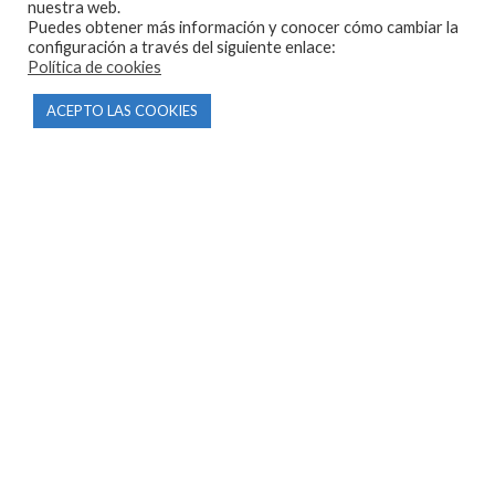
nuestra web.
Puedes obtener más información y conocer cómo cambiar la
configuración a través del siguiente enlace:
Política de cookies
CONTACTO
ACEPTO LAS COOKIES
Parque Empresarial Las Condas , Nave 1
05440 Piedralaves-Ávila
603 57 44 50
info@motorecambiosfldelhierro.com
Síguenos en Facebook
Síguenos en Instagram
NAVEGACIÓN
Inicio