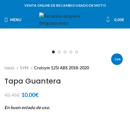
VENTA ONLINE DE RECAMBIO USADO DE MOTO
0
MENU
0,00
€
-76%
Inicio
SYM
Cruisym 125i ABS 2018-2020
Tapa Guantera
El
El
10,00
€
42,45
€
precio
precio
original
actual
En buen estado de uso.
era:
es:
42,45€.
10,00€.