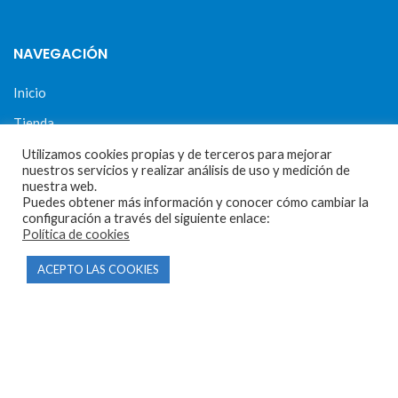
NAVEGACIÓN
Inicio
Tienda
Tasamos tu moto
Utilizamos cookies propias y de terceros para mejorar
nuestros servicios y realizar análisis de uso y medición de
Contacto
nuestra web.
Puedes obtener más información y conocer cómo cambiar la
configuración a través del siguiente enlace:
Política de cookies
CONDICIONES Y AVISOS LEGALES
ACEPTO LAS COOKIES
Condiciones de compra
Aviso legal
Política de privacidad
Política de cookies