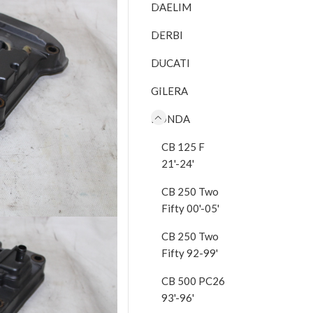
DAELIM
DERBI
DUCATI
GILERA
HONDA
CB 125 F
21'-24'
CB 250 Two
Fifty 00'-05'
CB 250 Two
Fifty 92-99'
CB 500 PC26
93'-96'