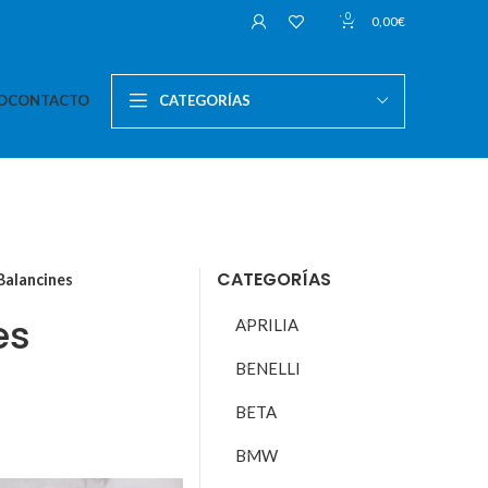
0
0,00
€
O
CONTACTO
CATEGORÍAS
CATEGORÍAS
Balancines
es
APRILIA
BENELLI
BETA
BMW