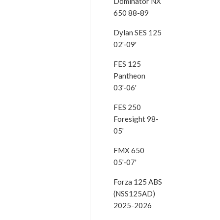
Dominator NX
650 88-89
Dylan SES 125
02'-09'
FES 125
Pantheon
03'-06'
FES 250
Foresight 98-
05'
FMX 650
05'-07'
Forza 125 ABS
(NSS125AD)
2025-2026