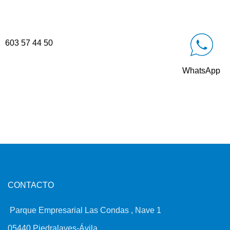
603 57 44 50
WhatsApp
CONTACTO
Parque Empresarial Las Condas , Nave 1
05440 Piedralaves-Ávila