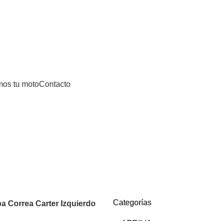
0
0,00
€
Categorías
os tu moto
Contacto
Categorías
a Correa Carter Izquierdo