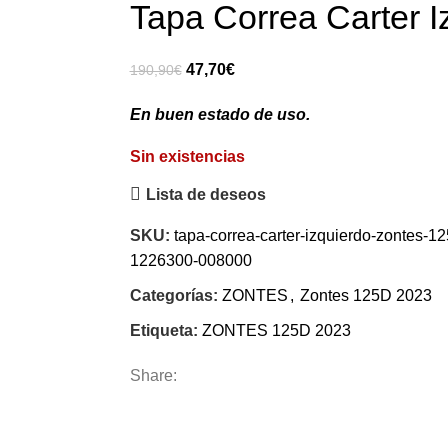
Tapa Correa Carter I
El
El
47,70
€
190,90
€
precio
precio
En buen estado de uso.
original
actual
era:
es:
Sin existencias
190,90€.
47,70€.
Lista de deseos
SKU:
tapa-correa-carter-izquierdo-zontes-
1226300-008000
Categorías:
ZONTES
,
Zontes 125D 2023
Etiqueta:
ZONTES 125D 2023
Share: