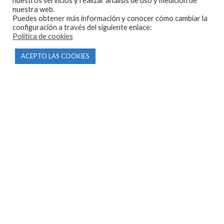
nuestros servicios y realizar análisis de uso y medición de
nuestra web.
Puedes obtener más información y conocer cómo cambiar la
configuración a través del siguiente enlace:
Política de cookies
CONTACTO
ACEPTO LAS COOKIES
Parque Empresarial Las Condas , Nave 1
05440 Piedralaves-Ávila
603 57 44 50
info@motorecambiosfldelhierro.com
Síguenos en Facebook
Síguenos en Instagram
NAVEGACIÓN