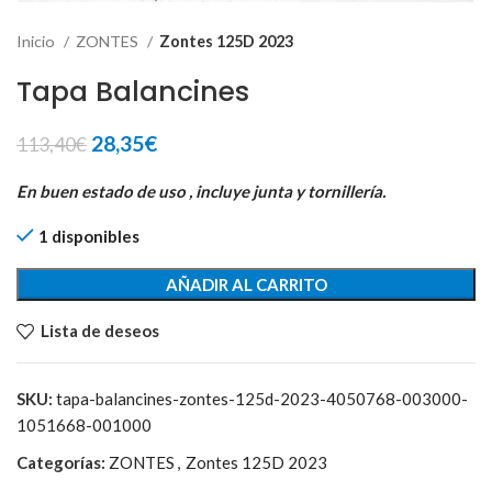
Inicio
ZONTES
Zontes 125D 2023
Tapa Balancines
El
El
28,35
€
113,40
€
precio
precio
original
actual
En buen estado de uso , incluye junta y tornillería.
era:
es:
1 disponibles
113,40€.
28,35€.
AÑADIR AL CARRITO
Lista de deseos
SKU:
tapa-balancines-zontes-125d-2023-4050768-003000-
1051668-001000
Categorías:
ZONTES
,
Zontes 125D 2023