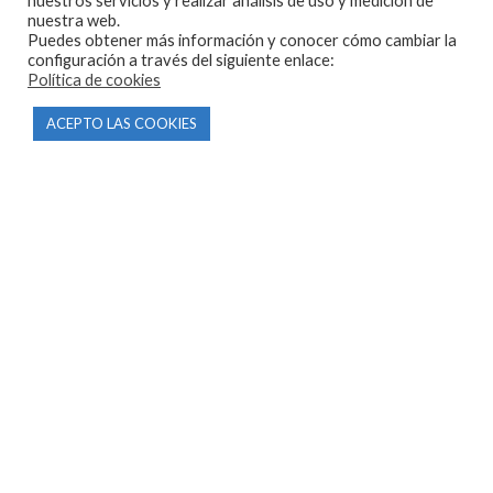
nuestros servicios y realizar análisis de uso y medición de
nuestra web.
Puedes obtener más información y conocer cómo cambiar la
configuración a través del siguiente enlace:
Política de cookies
CONTACTO
ACEPTO LAS COOKIES
Parque Empresarial Las Condas , Nave 1
05440 Piedralaves-Ávila
603 57 44 50
info@motorecambiosfldelhierro.com
Síguenos en Facebook
Síguenos en Instagram
NAVEGACIÓN