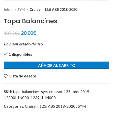
Inicio
SYM
Cruisym 125i ABS 2018-2020
Tapa Balancines
El
El
20,00
€
107,50
€
precio
precio
original
actual
En buen estado de uso.
era:
es:
1 disponibles
107,50€.
20,00€.
AÑADIR AL CARRITO
Lista de deseos
SKU:
tapa-balancines-sym-cruisym-125i-abs-2019-
12300L1N000-12391L1N000
Categorías:
Cruisym 125i ABS 2018-2020
,
SYM