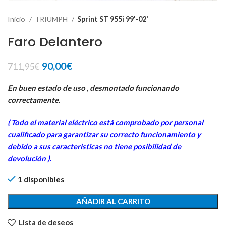
Inicio
TRIUMPH
Sprint ST 955i 99'-02'
Faro Delantero
El
El
90,00
€
711,95
€
precio
precio
original
actual
En buen estado de uso , desmontado funcionando
era:
es:
correctamente.
711,95€.
90,00€.
( Todo el material eléctrico está comprobado por personal
cualificado para garantizar su correcto funcionamiento y
debido a sus caracteristicas no tiene posibilidad de
devolución ).
1 disponibles
AÑADIR AL CARRITO
Lista de deseos