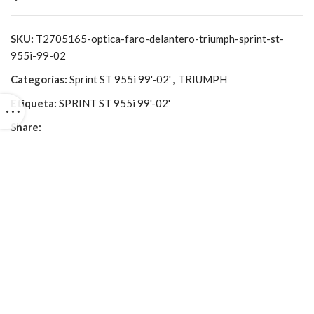
SKU:
T2705165-optica-faro-delantero-triumph-sprint-st-
955i-99-02
Categorías:
Sprint ST 955i 99'-02'
,
TRIUMPH
Etiqueta:
SPRINT ST 955i 99'-02'
Share: