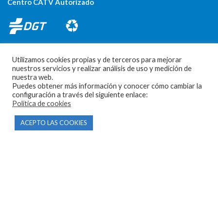
Centro CATV Autorizado
Utilizamos cookies propias y de terceros para mejorar
nuestros servicios y realizar análisis de uso y medición de
nuestra web.
Puedes obtener más información y conocer cómo cambiar la
CONTACTO
configuración a través del siguiente enlace:
Política de cookies
Parque Empresarial Las Condas , Nave 1
ACEPTO LAS COOKIES
05440 Piedralaves-Ávila
603 57 44 50
info@motorecambiosfldelhierro.com
Síguenos en Facebook
Síguenos en Instagram