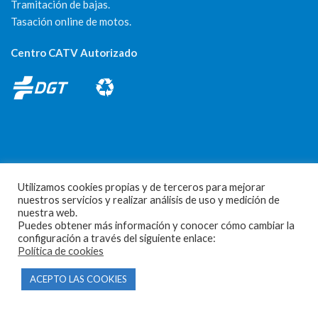
Tramitación de bajas.
Tasación online de motos.
Centro CATV Autorizado
CONTACTO
Utilizamos cookies propias y de terceros para mejorar
nuestros servicios y realizar análisis de uso y medición de
Parque Empresarial Las Condas , Nave 1
nuestra web.
Puedes obtener más información y conocer cómo cambiar la
05440 Piedralaves-Ávila
configuración a través del siguiente enlace:
Política de cookies
603 57 44 50
ACEPTO LAS COOKIES
info@motorecambiosfldelhierro.com
Síguenos en Facebook