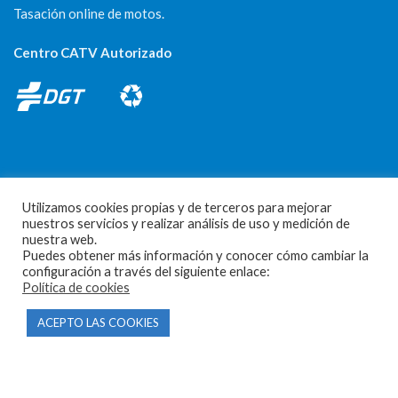
Tasación online de motos.
Centro CATV Autorizado
Utilizamos cookies propias y de terceros para mejorar
CONTACTO
nuestros servicios y realizar análisis de uso y medición de
nuestra web.
Parque Empresarial Las Condas , Nave 1
Puedes obtener más información y conocer cómo cambiar la
configuración a través del siguiente enlace:
05440 Piedralaves-Ávila
Política de cookies
603 57 44 50
ACEPTO LAS COOKIES
info@motorecambiosfldelhierro.com
Síguenos en Facebook