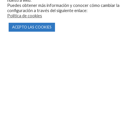
nuestra web.
Puedes obtener más información y conocer cómo cambiar la
configuración a través del siguiente enlace:
Política de cookies
ACEPTO LAS COOKIES
CONTACTO
Parque Empresarial Las Condas , Nave 1
05440 Piedralaves-Ávila
603 57 44 50
info@motorecambiosfldelhierro.com
Síguenos en Facebook
Síguenos en Instagram
NAVEGACIÓN
Inicio