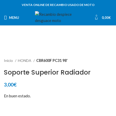
VENTA ONLINE DE RECAMBIO USADO DE MOTO
0
MENU
0,00
€
Inicio
HONDA
CBR600F PC31 98'
Soporte Superior Radiador
3,00
€
En buen estado.