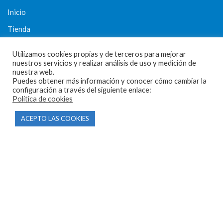
Inicio
Tienda
Tasamos tu moto
Utilizamos cookies propias y de terceros para mejorar
Contacto
nuestros servicios y realizar análisis de uso y medición de
nuestra web.
Puedes obtener más información y conocer cómo cambiar la
configuración a través del siguiente enlace:
Política de cookies
CONDICIONES Y AVISOS LEGALES
ACEPTO LAS COOKIES
Condiciones de compra
Aviso legal
Política de privacidad
Política de cookies