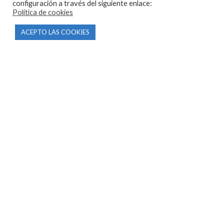
configuración a través del siguiente enlace:
Política de cookies
ACEPTO LAS COOKIES
CONTACTO
Parque Empresarial Las Condas , Nave 1
05440 Piedralaves-Ávila
603 57 44 50
info@motorecambiosfldelhierro.com
Síguenos en Facebook
Síguenos en Instagram
NAVEGACIÓN
Inicio