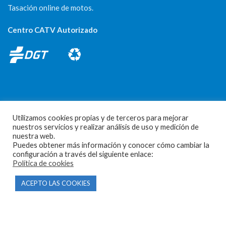
Tasación online de motos.
Centro CATV Autorizado
Utilizamos cookies propias y de terceros para mejorar
CONTACTO
nuestros servicios y realizar análisis de uso y medición de
nuestra web.
Parque Empresarial Las Condas , Nave 1
Puedes obtener más información y conocer cómo cambiar la
configuración a través del siguiente enlace:
05440 Piedralaves-Ávila
Política de cookies
603 57 44 50
ACEPTO LAS COOKIES
info@motorecambiosfldelhierro.com
Síguenos en Facebook