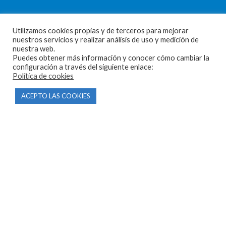
Utilizamos cookies propias y de terceros para mejorar
nuestros servicios y realizar análisis de uso y medición de
nuestra web.
CONTACTO
Puedes obtener más información y conocer cómo cambiar la
configuración a través del siguiente enlace:
Parque Empresarial Las Condas , Nave 1
Política de cookies
05440 Piedralaves-Ávila
ACEPTO LAS COOKIES
603 57 44 50
info@motorecambiosfldelhierro.com
Síguenos en Facebook
Síguenos en Instagram
NAVEGACIÓN