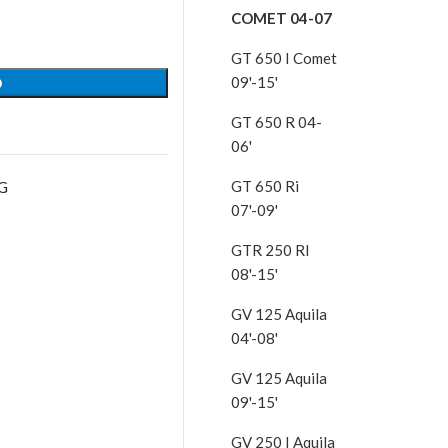
COMET 04-07
GT 650 I Comet
09'-15'
O
GT 650 R 04-
06'
GT 650 Ri
G
07'-09'
GTR 250 RI
08'-15'
GV 125 Aquila
04'-08'
GV 125 Aquila
09'-15'
GV 250 I Aquila