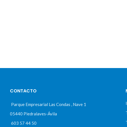
CONTACTO
Parque Empresarial Las Condas , Nave 1
05440 Piedralaves-Ávila
603 57 44 50