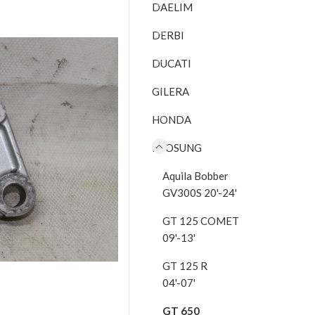
DAELIM
DERBI
DUCATI
GILERA
HONDA
HYOSUNG
Aquila Bobber
GV300S 20'-24'
GT 125 COMET
09'-13'
GT 125 R
04'-07'
GT 650