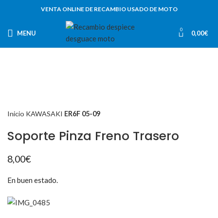
VENTA ONLINE DE RECAMBIO USADO DE MOTO
0
MENU
0,00
€
Inicio
KAWASAKI
ER6F 05-09
Soporte Pinza Freno Trasero
8,00
€
En buen estado.