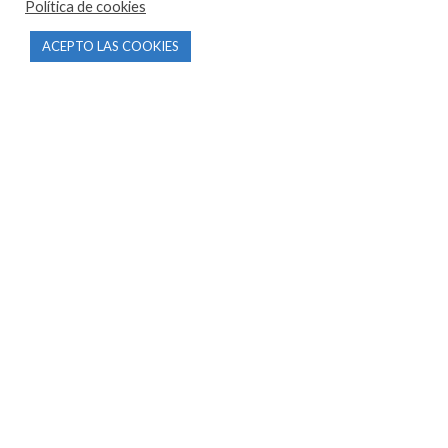
Política de cookies
CONTACTO
ACEPTO LAS COOKIES
Parque Empresarial Las Condas , Nave 1
05440 Piedralaves-Ávila
603 57 44 50
info@motorecambiosfldelhierro.com
Síguenos en Facebook
Síguenos en Instagram
NAVEGACIÓN
Inicio
Tienda
Tasamos tu moto