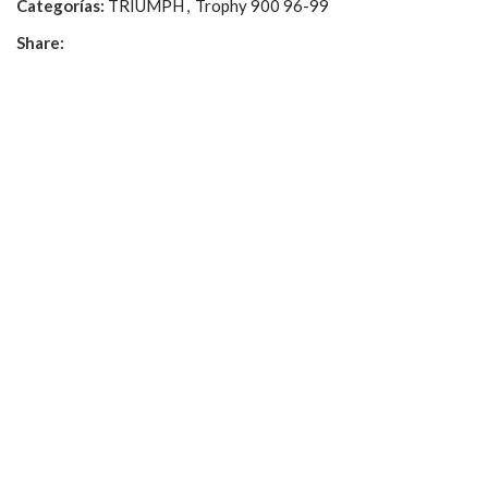
Categorías:
TRIUMPH
,
Trophy 900 96-99
Share: