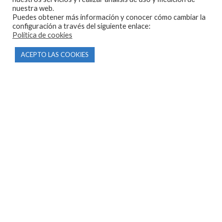
Inicio
nuestra web.
Puedes obtener más información y conocer cómo cambiar la
Tienda
configuración a través del siguiente enlace:
Política de cookies
Tasamos tu moto
Contacto
ACEPTO LAS COOKIES
CONDICIONES Y AVISOS LEGALES
Condiciones de compra
Aviso legal
Política de privacidad
Política de cookies