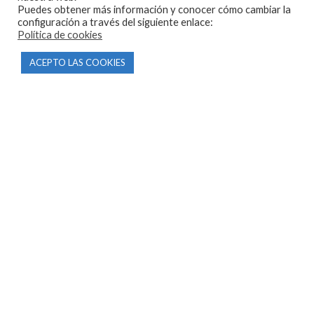
Puedes obtener más información y conocer cómo cambiar la
configuración a través del siguiente enlace:
Política de cookies
ACEPTO LAS COOKIES
CONTACTO
Parque Empresarial Las Condas , Nave 1
05440 Piedralaves-Ávila
603 57 44 50
info@motorecambiosfldelhierro.com
Síguenos en Facebook
Síguenos en Instagram
NAVEGACIÓN