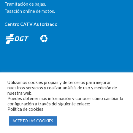
Tramitación de bajas.
Tasación online de motos.
Centro CATV Autorizado
CONTACTO
Utilizamos cookies propias y de terceros para mejorar
nuestros servicios y realizar análisis de uso y medición de
Parque Empresarial Las Condas , Nave 1
nuestra web.
Puedes obtener más información y conocer cómo cambiar la
05440 Piedralaves-Ávila
configuración a través del siguiente enlace:
Política de cookies
603 57 44 50
info@motorecambiosfldelhierro.com
ACEPTO LAS COOKIES
Síguenos en Facebook