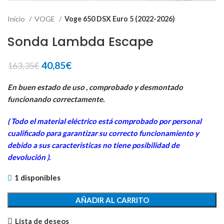
Inicio
VOGE
Voge 650 DSX Euro 5 (2022-2026)
Sonda Lambda Escape
El
El
40,85
€
163,35
€
precio
precio
original
actual
En buen estado de uso , comprobado y desmontado
era:
es:
funcionando correctamente.
163,35€.
40,85€.
( Todo el material eléctrico está comprobado por personal
cualificado para garantizar su correcto funcionamiento y
debido a sus caracteristicas no tiene posibilidad de
devolución ).
1 disponibles
AÑADIR AL CARRITO
Lista de deseos