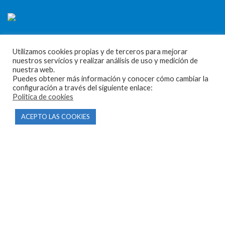
Utilizamos cookies propias y de terceros para mejorar
nuestros servicios y realizar análisis de uso y medición de
nuestra web.
CONTACTO
Puedes obtener más información y conocer cómo cambiar la
configuración a través del siguiente enlace:
Política de cookies
Parque Empresarial Las Condas , Nave 1
05440 Piedralaves-Ávila
ACEPTO LAS COOKIES
603 57 44 50
info@motorecambiosfldelhierro.com
Síguenos en Facebook
Síguenos en Instagram