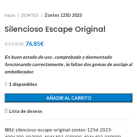
Inicio
ZONTES
Zontes 125D 2023
Silencioso Escape Original
El
El
76,85
€
614,80
€
precio
precio
original
actual
En buen estado de uso , comprobado y desmontado
era:
es:
funcionando correctamente , le faltan dos gomas de anclaje al
614,80€.
76,85€.
embellecedor.
1 disponibles
AÑADIR AL CARRITO
Lista de deseos
SKU:
silencioso-escape-original-zontes-125d-2023-