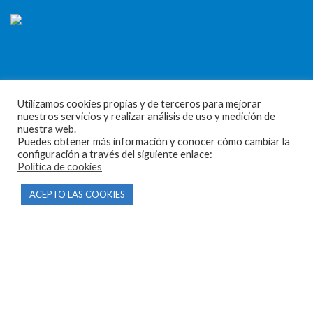
CONTACTO
Utilizamos cookies propias y de terceros para mejorar
nuestros servicios y realizar análisis de uso y medición de
nuestra web.
Parque Empresarial Las Condas , Nave 1
Puedes obtener más información y conocer cómo cambiar la
configuración a través del siguiente enlace:
05440 Piedralaves-Ávila
Política de cookies
603 57 44 50
ACEPTO LAS COOKIES
info@motorecambiosfldelhierro.com
Síguenos en Facebook
Síguenos en Instagram