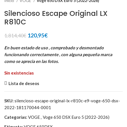
Inicio
VOGE
Voge 650 DSX Euro 5 (2022-2026)
Silencioso Escape Original LX
R810C
El
El
120,95
€
1.814,40
€
precio
precio
original
actual
En buen estado de uso , comprobado y desmontado
era:
es:
funcionando correctamente , con alguna pequeña marca
1.814,40€.
120,95€.
como se aprecia en las fotos.
Sin existencias
Lista de deseos
SKU:
silencioso-escape-original-lx-r810c-e9-voge-650-dsx-
2022-181170044-0001
Categorías:
VOGE
,
Voge 650 DSX Euro 5 (2022-2026)
Etiqueta:
VOGE 650DSX