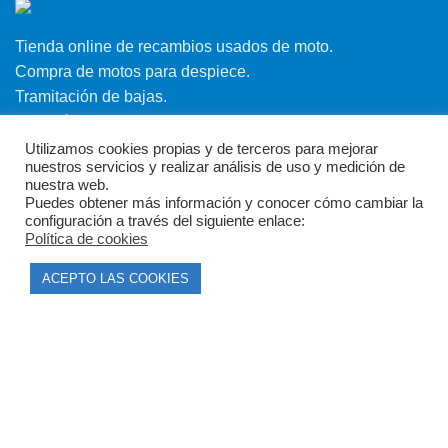
Tienda online de recambios usados de moto.
Compra de motos para despiece.
Tramitación de bajas.
Tasación online de motos.
Utilizamos cookies propias y de terceros para mejorar
Centro CATV Autorizado
nuestros servicios y realizar análisis de uso y medición de
nuestra web.
Puedes obtener más información y conocer cómo cambiar la
configuración a través del siguiente enlace:
Política de cookies
ACEPTO LAS COOKIES
CONTACTO
Parque Empresarial Las Condas , Nave 1
05440 Piedralaves-Ávila
603 57 44 50