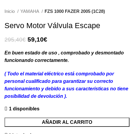
Inicio
YAMAHA
FZS 1000 FAZER 2005 (1C28)
Servo Motor Válvula Escape
El
El
59,10
€
295,40
€
precio
precio
original
actual
En buen estado de uso , comprobado y desmontado
era:
es:
funcionando correctamente.
295,40€.
59,10€.
( Todo el material eléctrico está comprobado por
personal cualificado para garantizar su correcto
funcionamiento y debido a sus caracteristicas no tiene
posibilidad de devolución ).
1 disponibles
AÑADIR AL CARRITO