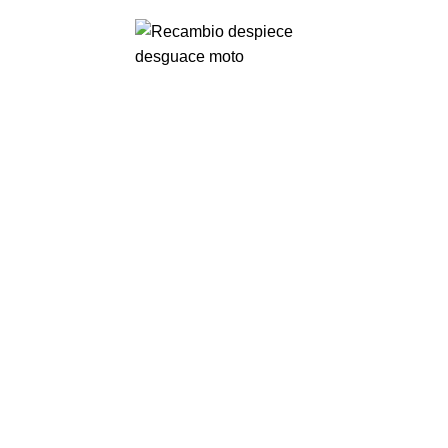
VENTA ONLINE DE RECAMBIO USADO DE MOTO
0
Menu
0,00
€
-80%