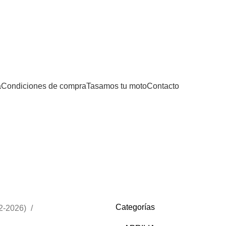
0
0,00
€
a
Condiciones de compra
Tasamos tu moto
Contacto
Categorías
Categorías
2-2026)