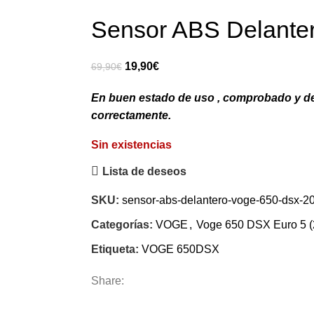
Sensor ABS Delante
El
El
19,90
€
69,90
€
precio
precio
En buen estado de uso , comprobado y 
original
actual
correctamente.
era:
es:
69,90€.
19,90€.
Sin existencias
Lista de deseos
SKU:
sensor-abs-delantero-voge-650-dsx-
Categorías:
VOGE
,
Voge 650 DSX Euro 5 (
Etiqueta:
VOGE 650DSX
Share: