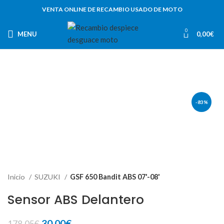
VENTA ONLINE DE RECAMBIO USADO DE MOTO
0
MENU
0,00
€
-83%
Inicio
SUZUKI
GSF 650 Bandit ABS 07'-08'
Sensor ABS Delantero
El
El
30,00
€
178,05
€