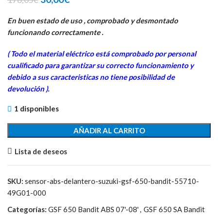
precio
precio
original
actual
En buen estado de uso , comprobado y desmontado
era:
es:
funcionando correctamente .
178,05€.
30,00€.
( Todo el material eléctrico está comprobado por personal
cua
lificado para garantizar su correcto funcionamiento y
debido a sus caracteristicas no tiene posibilidad de
devolución ).
1 disponibles
AÑADIR AL CARRITO
Lista de deseos
SKU:
sensor-abs-delantero-suzuki-gsf-650-bandit-55710-
49G01-000
Categorías:
GSF 650 Bandit ABS 07'-08'
,
GSF 650 SA Bandit