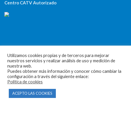
Centro CATV Autorizado
CONTACTO
Utilizamos cookies propias y de terceros para mejorar
nuestros servicios y realizar análisis de uso y medición de
Parque Empresarial Las Condas , Nave 1
nuestra web.
Puedes obtener más información y conocer cómo cambiar la
05440 Piedralaves-Ávila
configuración a través del siguiente enlace:
Política de cookies
603 57 44 50
info@motorecambiosfldelhierro.com
ACEPTO LAS COOKIES
Síguenos en Facebook
Síguenos en Instagram