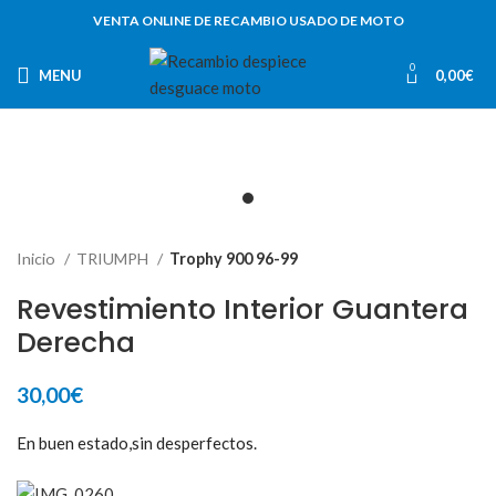
VENTA ONLINE DE RECAMBIO USADO DE MOTO
0
MENU
0,00
€
Inicio
TRIUMPH
Trophy 900 96-99
Revestimiento Interior Guantera
Derecha
30,00
€
En buen estado,sin desperfectos.