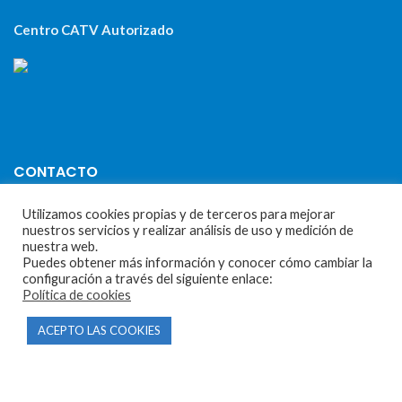
Centro CATV Autorizado
CONTACTO
Utilizamos cookies propias y de terceros para mejorar
Parque Empresarial Las Condas , Nave 1
nuestros servicios y realizar análisis de uso y medición de
05440 Piedralaves-Ávila
nuestra web.
Puedes obtener más información y conocer cómo cambiar la
603 57 44 50
configuración a través del siguiente enlace:
Política de cookies
info@motorecambiosfldelhierro.com
ACEPTO LAS COOKIES
Síguenos en Facebook
Síguenos en Instagram