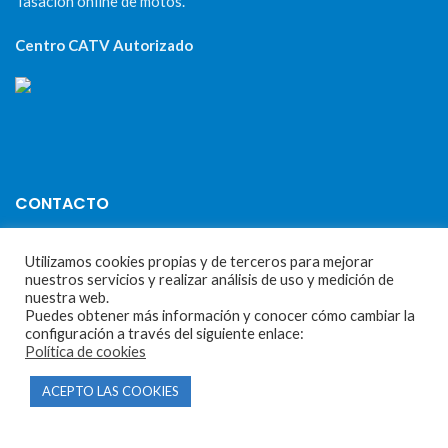
Tasación online de motos.
Centro CATV Autorizado
CONTACTO
Parque Empresarial Las Condas , Nave 1
Utilizamos cookies propias y de terceros para mejorar
nuestros servicios y realizar análisis de uso y medición de
05440 Piedralaves-Ávila
nuestra web.
Puedes obtener más información y conocer cómo cambiar la
603 57 44 50
configuración a través del siguiente enlace:
info@motorecambiosfldelhierro.com
Política de cookies
Síguenos en Facebook
ACEPTO LAS COOKIES
Síguenos en Instagram