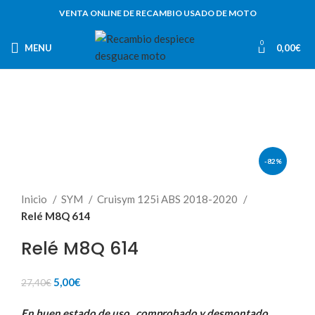
VENTA ONLINE DE RECAMBIO USADO DE MOTO
0
MENU
0,00
€
-82%
Inicio
SYM
Cruisym 125i ABS 2018-2020
Relé M8Q 614
Relé M8Q 614
El
El
5,00
€
27,40
€
precio
precio
En buen estado de uso , comprobado y desmontado