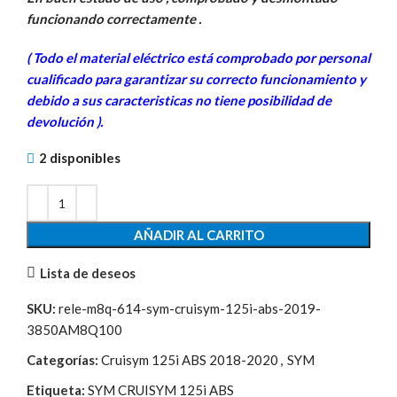
original
actual
funcionando correctamente .
era:
es:
27,40€.
5,00€.
( Todo el material eléctrico está comprobado por personal
cua
lificado para garantizar su correcto funcionamiento y
debido a sus caracteristicas no tiene posibilidad de
devolución ).
2 disponibles
AÑADIR AL CARRITO
Lista de deseos
SKU:
rele-m8q-614-sym-cruisym-125i-abs-2019-
3850AM8Q100
Categorías:
Cruisym 125i ABS 2018-2020
,
SYM
Etiqueta:
SYM CRUISYM 125i ABS