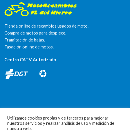
Tienda online de recambios usados de moto.
Compra de motos para despiece.
Tramitación de bajas.
Tasación online de motos.
Centro CATV Autorizado
CONTACTO
Utilizamos cookies propias y de terceros para mejorar
nuestros servicios y realizar análisis de uso y medición de
Parque Empresarial Las Condas , Nave 1
nuestra web.