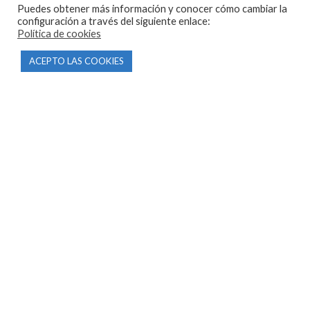
Puedes obtener más información y conocer cómo cambiar la
05440 Piedralaves-Ávila
configuración a través del siguiente enlace:
603 57 44 50
Política de cookies
info@motorecambiosfldelhierro.com
ACEPTO LAS COOKIES
Síguenos en Facebook
Síguenos en Instagram
NAVEGACIÓN
Inicio
Tienda
Tasamos tu moto
Contacto