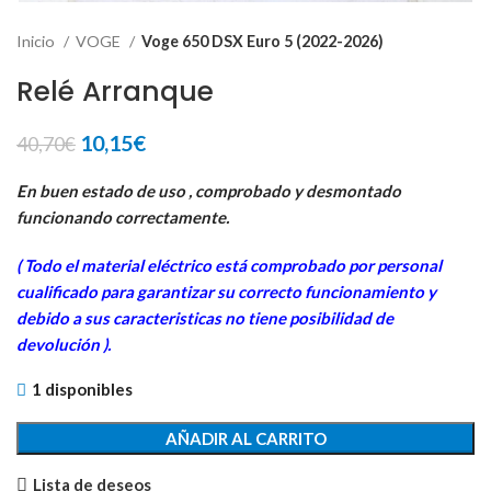
Inicio
VOGE
Voge 650 DSX Euro 5 (2022-2026)
Relé Arranque
El
El
10,15
€
40,70
€
precio
precio
original
actual
En buen estado de uso , comprobado y desmontado
era:
es:
funcionando correctamente.
40,70€.
10,15€.
( Todo el material eléctrico está comprobado por personal
cualificado para garantizar su correcto funcionamiento y
debido a sus caracteristicas no tiene posibilidad de
devolución ).
1 disponibles
AÑADIR AL CARRITO
Lista de deseos