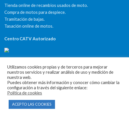
Tienda online de recambios usados de moto.
Compra de motos para despiece.
Tramitación de bajas.
Tasación online de motos.
Centro CATV Autorizado
Utilizamos cookies propias y de terceros para mejorar
nuestros servicios y realizar análisis de uso y medición de
nuestra web.
Puedes obtener más información y conocer cómo cambiar la
CONTACTO
configuración a través del siguiente enlace:
Política de cookies
Parque Empresarial Las Condas , Nave 1
ACEPTO LAS COOKIES
05440 Piedralaves-Ávila
603 57 44 50
info@motorecambiosfldelhierro.com