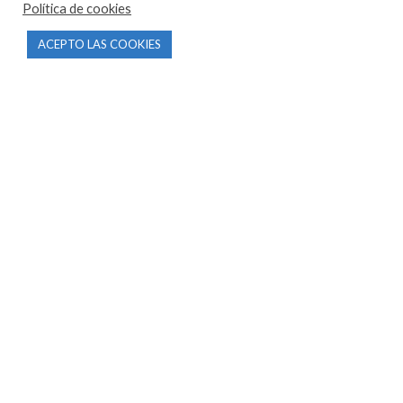
Política de cookies
CONTACTO
ACEPTO LAS COOKIES
Parque Empresarial Las Condas , Nave 1
05440 Piedralaves-Ávila
603 57 44 50
info@motorecambiosfldelhierro.com
Síguenos en Facebook
Síguenos en Instagram
NAVEGACIÓN
Inicio
Tienda
Tasamos tu moto