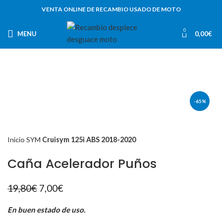
VENTA ONLINE DE RECAMBIO USADO DE MOTO
0
MENU
0,00
€
-65%
Inicio
SYM
Cruisym 125i ABS 2018-2020
Caña Acelerador Puños
El
El
19,80
€
7,00
€
precio
precio
original
actual
En buen estado de uso.
era:
es: