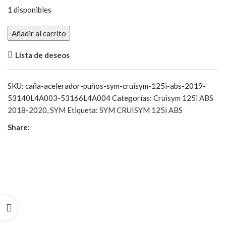
1 disponibles
19,80€.
7,00€.
Caña
Añadir al carrito
Acelerador
Lista de deseos
Puños
cantidad
SKU:
caña-acelerador-puños-sym-cruisym-125i-abs-2019-
53140L4A003-53166L4A004
Categorías:
Cruisym 125i ABS
2018-2020
,
SYM
Etiqueta:
SYM CRUISYM 125i ABS
Share: