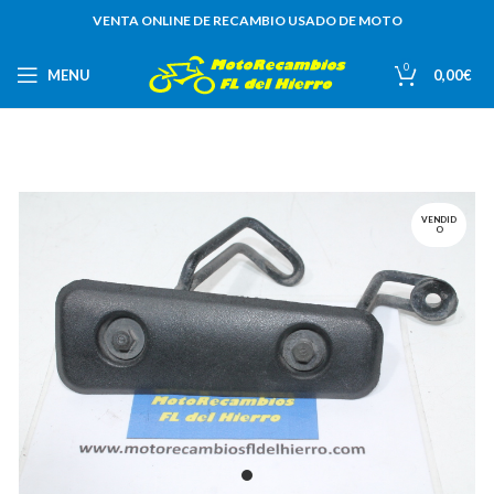
VENTA ONLINE DE RECAMBIO USADO DE MOTO
0
MENU
0,00
€
VENDID
O