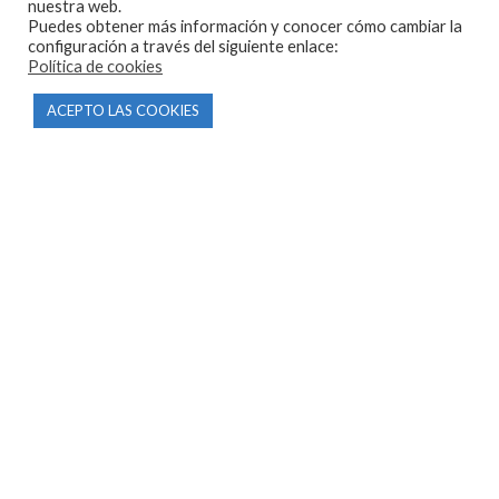
nuestra web.
Puedes obtener más información y conocer cómo cambiar la
info@motorecambiosfldelhierro.com
configuración a través del siguiente enlace:
Política de cookies
Síguenos en Facebook
Síguenos en Instagram
ACEPTO LAS COOKIES
NAVEGACIÓN
Inicio
Tienda
Tasamos tu moto
Contacto
CONDICIONES Y AVISOS LEGALES