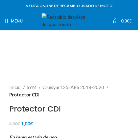
VENTA ONLINE DE RECAMBIO USADO DE MOTO
0
MENU
0,00
€
-86%
Inicio
SYM
Cruisym 125i ABS 2018-2020
Protector CDI
Protector CDI
El
El
1,00
€
6,90
€
precio
precio
En buen estado de uso.