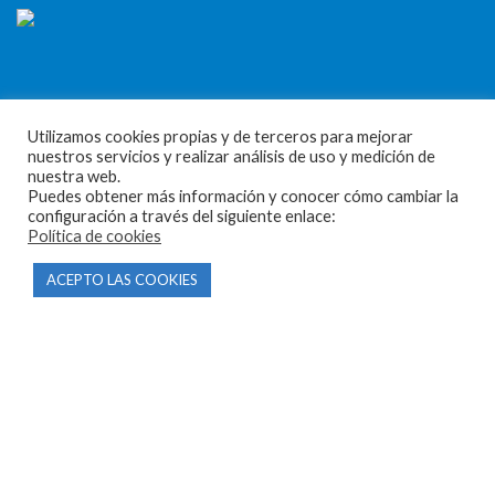
Utilizamos cookies propias y de terceros para mejorar
CONTACTO
nuestros servicios y realizar análisis de uso y medición de
nuestra web.
Puedes obtener más información y conocer cómo cambiar la
Parque Empresarial Las Condas , Nave 1
configuración a través del siguiente enlace:
Política de cookies
05440 Piedralaves-Ávila
603 57 44 50
ACEPTO LAS COOKIES
info@motorecambiosfldelhierro.com
Síguenos en Facebook
Síguenos en Instagram
NAVEGACIÓN